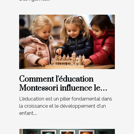
Comment l'éducation
Montessori influence le
développement précoce
L'éducation est un pilier fondamental dans
des enfants à Boulogne-
la croissance et le développement d'un
Billancourt
enfant....