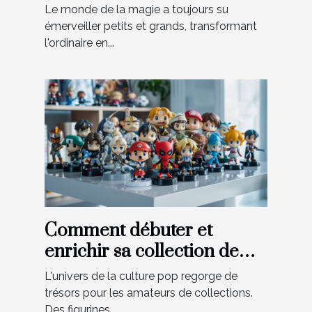
magie pour enfants
Le monde de la magie a toujours su
émerveiller petits et grands, transformant
l'ordinaire en...
Comment débuter et
enrichir sa collection de
figurines de culture pop
L'univers de la culture pop regorge de
trésors pour les amateurs de collections.
Des figurines...